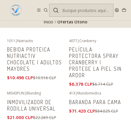
Despacho gratis en RM desde $100.000. Revisa las condiciones.
Inicio
Ofertas Otoño
1011
|
Nutriactiv
4077
|
Cranberry
-4%
OFF
-5%
OFF
BEBIDA PROTEICA
PELÍCULA
NUTRIACTIV
PROTECTORA SPRAY
CHOCOLATE | ADULTOS
CRANBERRY |
MAYORES
PROTEGE LA PIEL SIN
ARDOR
$10.496 CLP
$10.916 CLP
$6.378 CLP
$6.714 CLP
MI043PUN
|
Blunding
413
|
Mundomedica
-6%
OFF
-15%
OFF
INMOVILIZADOR DE
BARANDA PARA CAMA
Agotado
RODILLA UNIVERSAL
$71.420 CLP
$84.025 CLP
$21.000 CLP
$22.269 CLP