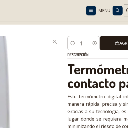
Despacho gratis en RM desde $100.000. Revisa las condiciones.
MENU
log
Technical Solutions
Daily Life
Monitoring
Termómetro Digita
AGR
Cantidad
DESCRIPCIÓN
Termómetro 
contacto p
Este termómetro digital in
manera rápida, precisa y si
Gracias a su tecnología, es 
lugar donde se requiera mo
minimizando el riesgo de co