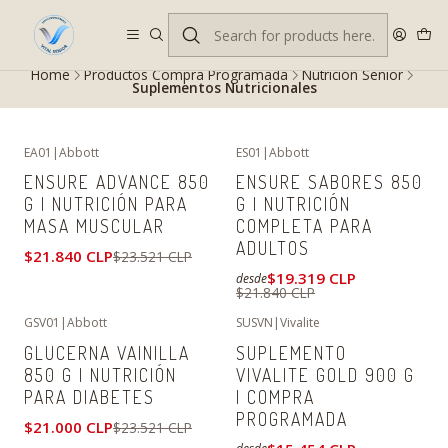
Despacho gratis en RM desde $100.000. Revisa las condiciones.
Home
Productos Compra Programada
Nutrición Senior
Suplementos Nutricionales
EA01
|
Abbott
ES01
|
Abbott
-7%
OFF
-12%
OFF
ENSURE ADVANCE 850
ENSURE SABORES 850
G | NUTRICIÓN PARA
G | NUTRICIÓN
MASA MUSCULAR
COMPLETA PARA
ADULTOS
$21.840 CLP
$23.521 CLP
$19.319 CLP
desde
$21.840 CLP
GSV01
|
Abbott
SUSVN
|
Vivalite
-11%
OFF
-8%
OFF
GLUCERNA VAINILLA
SUPLEMENTO
850 G | NUTRICIÓN
VIVALITE GOLD 900 G
PARA DIABETES
| COMPRA
PROGRAMADA
$21.000 CLP
$23.521 CLP