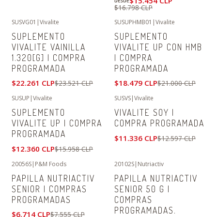
$15.454 CLP
desde
$16.798 CLP
SUSVG01
|
Vivalite
SUSUPHMB01
|
Vivalite
-5%
OFF
-12%
OFF
SUPLEMENTO
SUPLEMENTO
No disponible
VIVALITE VAINILLA
VIVALITE UP CON HMB
1.320[G] | COMPRA
| COMPRA
PROGRAMADA
PROGRAMADA
$22.261 CLP
$18.479 CLP
$23.521 CLP
$21.000 CLP
SUSUP
|
Vivalite
SUSVS
|
Vivalite
-23%
OFF
-10%
OFF
SUPLEMENTO
VIVALITE SOY |
VIVALITE UP | COMPRA
COMPRA PROGRAMADA
PROGRAMADA
$11.336 CLP
$12.597 CLP
$12.360 CLP
$15.958 CLP
20056S
|
P&M Foods
20102S
|
Nutriactiv
-11%
OFF
-25%
OFF
PAPILLA NUTRIACTIV
PAPILLA NUTRIACTIV
SENIOR | COMPRAS
SENIOR 50 G |
PROGRAMADAS
COMPRAS
PROGRAMADAS.
$6.714 CLP
$7.555 CLP