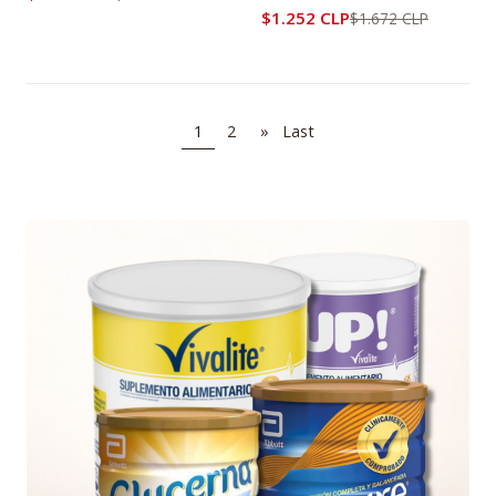
$1.252 CLP
$1.672 CLP
1
2
»
Last