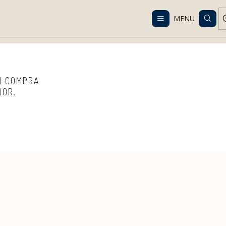
Despacho gratis en RM desde $100.000. Revisa las condiciones.
MENU
roductos Compra Programada
Nutrición Senior
Complementos Nutr
 | COMPRA
IOR.