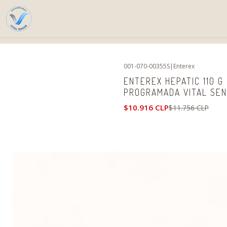
Home
P
001-070-00355S
|
Enterex
-7%
OFF
ENTEREX HEPATIC 110 G
PROGRAMADA VITAL SEN
$10.916 CLP
$11.756 CLP