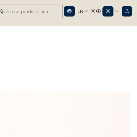
EN
icionales