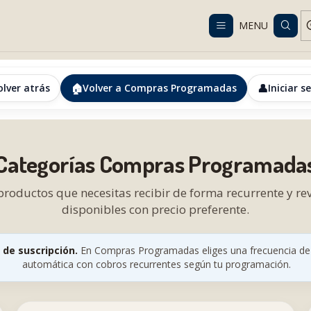
Despacho gratis en RM desde $100.000. Revisa las condiciones.
MENU
Home
Productos Compra Programada | Vital Senior
🏠
👤
olver atrás
Volver a Compras Programadas
Iniciar s
Categorías Compras Programada
 productos que necesitas recibir de forma recurrente y re
disponibles con precio preferente.
 de suscripción.
En Compras Programadas eliges una frecuencia de 1
automática con cobros recurrentes según tu programación.