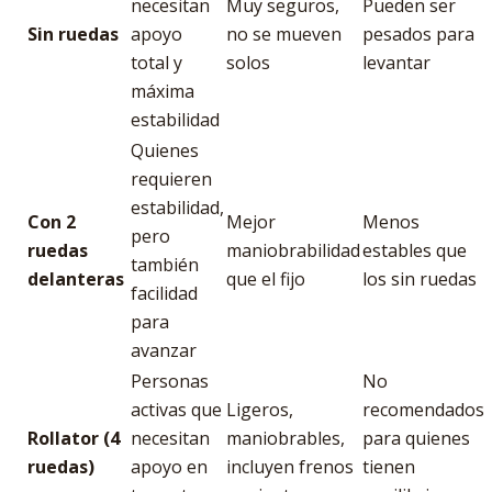
necesitan
Muy seguros,
Pueden ser
Sin ruedas
apoyo
no se mueven
pesados para
total y
solos
levantar
máxima
estabilidad
Quienes
requieren
estabilidad,
Con 2
Mejor
Menos
pero
ruedas
maniobrabilidad
estables que
también
delanteras
que el fijo
los sin ruedas
facilidad
para
avanzar
Personas
No
activas que
Ligeros,
recomendados
Rollator (4
necesitan
maniobrables,
para quienes
ruedas)
apoyo en
incluyen frenos
tienen