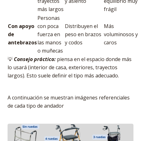
trayectos
y asiento
equilibrio muy
más largos
frágil
Personas
Con apoyo
con poca
Distribuyen el
Más
de
fuerza en
peso en brazos
voluminosos y
antebrazos
las manos
y codos
caros
o muñecas
💡
Consejo práctico:
piensa en el espacio donde más
lo usará (interior de casa, exteriores, trayectos
largos). Esto suele definir el tipo más adecuado.
A continuación se muestran imágenes referenciales
de cada tipo de andador