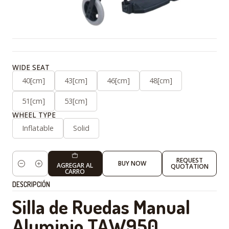
WIDE SEAT
40[cm]
43[cm]
46[cm]
48[cm]
51[cm]
53[cm]
WHEEL TYPE
Inflatable
Solid
REQUEST
BUY NOW
AGREGAR AL
QUOTATION
Cantidad
CARRO
DESCRIPCIÓN
Silla de Ruedas Manual
Aluminio TAW950