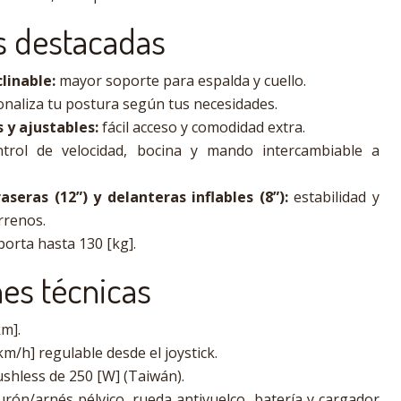
as destacadas
linable:
mayor soporte para espalda y cuello.
naliza tu postura según tus necesidades.
 y ajustables:
fácil acceso y comodidad extra.
trol de velocidad, bocina y mando intercambiable a
seras (12”) y delanteras inflables (8”):
estabilidad y
rrenos.
orta hasta 130 [kg].
nes técnicas
m].
km/h] regulable desde el joystick.
shless de 250 [W] (Taiwán).
urón/arnés pélvico, rueda antivuelco, batería y cargador