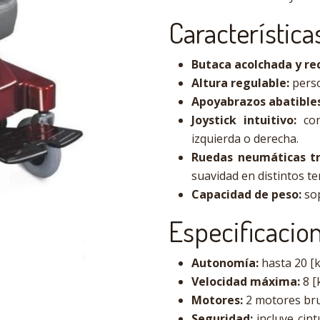
Característic
Butaca acolchada y rec
Altura regulable:
perso
Apoyabrazos abatibles
Joystick intuitivo:
con
izquierda o derecha.
Ruedas neumáticas tra
suavidad en distintos te
Capacidad de peso:
sop
Especificacio
Autonomía:
hasta 20 [k
Velocidad máxima:
8 [
Motores:
2 motores bru
Seguridad:
incluye cint