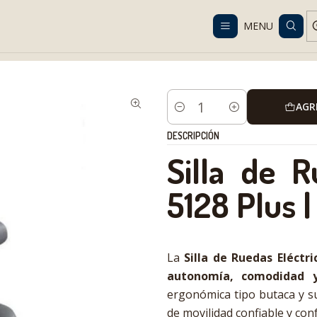
Despacho gratis en RM desde $100.000. Revisa las condiciones.
MENU
lutions
Mobility
Electromobility
Silla de Ruedas Eléctrica Delta 5
AGR
Cantidad
DESCRIPCIÓN
Silla de R
5128 Plus |
La
Silla de Ruedas Eléctri
autonomía, comodidad y
ergonómica tipo butaca y su
de movilidad confiable y conf