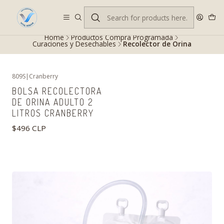
Despacho gratis en RM desde $100.000. Revisa las condiciones.
Home
Productos Compra Programada
Curaciones y Desechables
Recolector de Orina
809S
|
Cranberry
BOLSA RECOLECTORA
DE ORINA ADULTO 2
LITROS CRANBERRY
$496 CLP