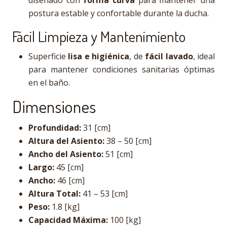
diseñado con
forma curva
para mantener una
postura estable y confortable durante la ducha.
Fácil Limpieza y Mantenimiento
Superficie
lisa e higiénica
, de
fácil lavado
, ideal
para mantener condiciones sanitarias óptimas
en el baño.
Dimensiones
Profundidad:
31 [cm]
Altura del Asiento:
38 – 50 [cm]
Ancho del Asiento:
51 [cm]
Largo:
45 [cm]
Ancho:
46 [cm]
Altura Total:
41 – 53 [cm]
Peso:
1.8 [kg]
Capacidad Máxima:
100 [kg]