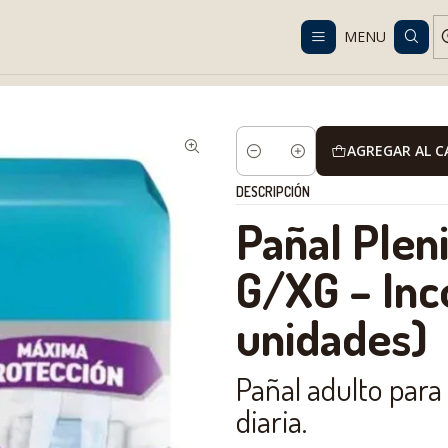
Despacho gratis en RM desde $100.000. Revisa las condiciones.
MENU
onal Care and Hygiene
Adult Diapers
Diapers
Pañal Plenitud Pr
AGREGAR AL 
Cantidad
DESCRIPCIÓN
Pañal Plen
G/XG – Inc
unidades)
Pañal adulto para
diaria.