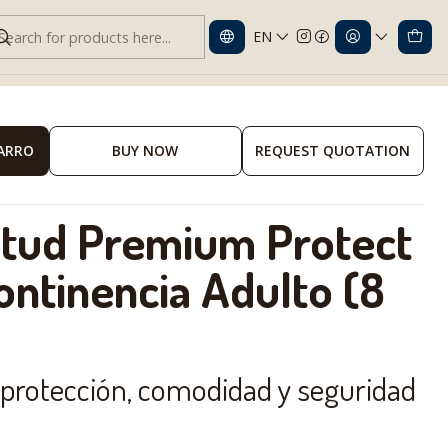
EN
emium Protect G/XG x8
CARRO
BUY NOW
REQUEST QUOTATION
itud Premium Protect
ontinencia Adulto (8
 protección, comodidad y seguridad