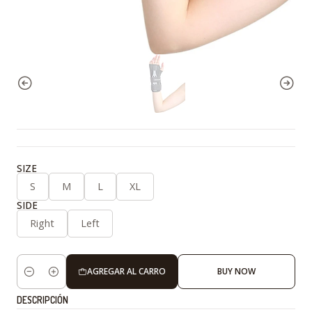
SIZE
S
M
L
XL
SIDE
Right
Left
AGREGAR AL CARRO
BUY NOW
Cantidad
DESCRIPCIÓN