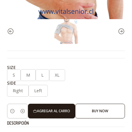
SIZE
S
M
L
XL
SIDE
Right
Left
AGREGAR AL CARRO
BUY NOW
Cantidad
DESCRIPCIÓN