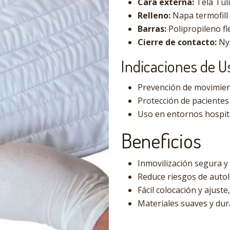
Cara externa:
Tela Tuli
Relleno:
Napa termofill 
Barras:
Polipropileno fle
Cierre de contacto:
Nyl
Indicaciones de U
Prevención de movimient
Protección de pacientes
Uso en entornos hospita
Beneficios
Inmovilización segura y
Reduce riesgos de autol
Fácil colocación y ajuste
Materiales suaves y dur