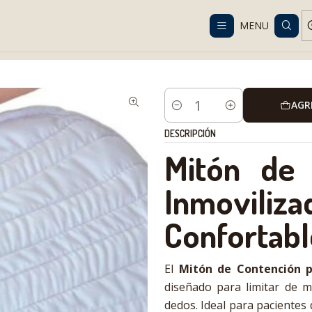
Despacho gratis en RM desde $100.000. Revisa las condiciones.
MENU
l Care
Containments
Mitón de Contención Adulto | Inmovilizad
AGR
Cantidad
DESCRIPCIÓN
Mitón de 
Inmovil
Confortabl
El
Mitón de Contención p
diseñado para limitar de 
dedos. Ideal para pacientes