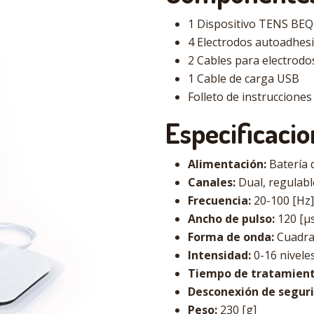
1 Dispositivo TENS BEQ
4 Electrodos autoadhes
2 Cables para electrodo
1 Cable de carga USB
Folleto de instruccione
Especificacio
Alimentación:
Batería d
Canales:
Dual, regulab
Frecuencia:
20-100 [Hz]
Ancho de pulso:
120 [μs
Forma de onda:
Cuadra
Intensidad:
0-16 nivele
Tiempo de tratamient
Desconexión de seguri
Peso:
230 [g]