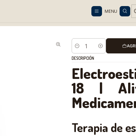
Despacho gratis en RM desde $100.000. Revisa las condiciones.
MENU
ns
Daily Life
Monitoring
Electroestimulador TENS BEQ-18 para ali
AGR
Cantidad
DESCRIPCIÓN
Electroes
18 | Ali
Medicame
Terapia de es