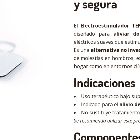
y segura
El
Electroestimulador TE
diseñado para
aliviar d
eléctricos suaves que estimul
Es una
alternativa no inva
de molestias en hombros, esp
hogar como en entornos clín
Indicaciones
Uso terapéutico bajo sup
Indicado para el
alivio d
No sustituye tratamiento
Se recomienda utilizar este pr
Componente