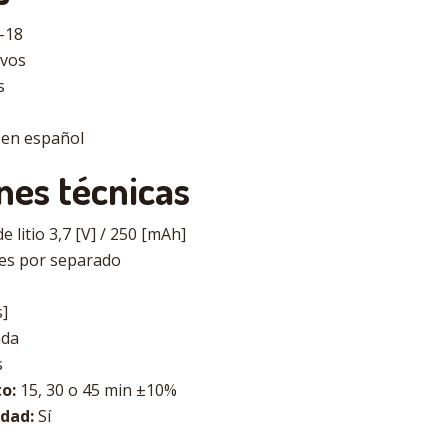
-18
ivos
s
s en español
nes técnicas
e litio 3,7 [V] / 250 [mAh]
les por separado
]
da
s
o:
15, 30 o 45 min ±10%
dad:
Sí