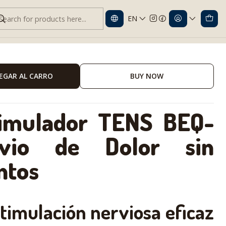
EN
vio del dolor muscular y nervioso
EGAR AL CARRO
BUY NOW
timulador TENS BEQ-
vio de Dolor sin
ntos
timulación nerviosa eficaz