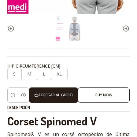
HIP CIRCUMFERENCE [CM]
S
M
L
XL
AGREGAR AL CARRO
BUY NOW
Cantidad
DESCRIPCIÓN
Corset Spinomed V
Spinomed® V es un corsé ortopédico de última