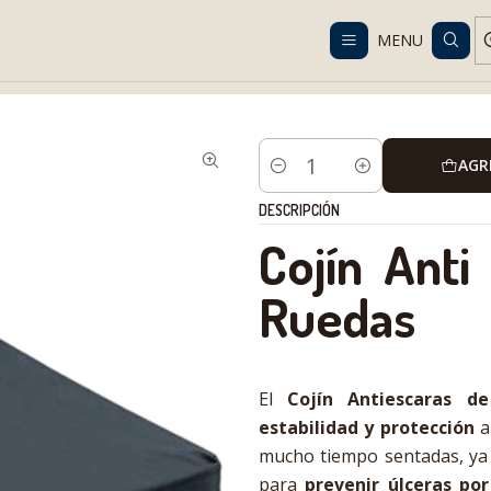
Despacho gratis en RM desde $100.000. Revisa las condiciones.
MENU
Life
Cojines antiescaras y de apoyo
Cojín Antiescaras de Espuma
AGR
Cantidad
DESCRIPCIÓN
Cojín Anti
Ruedas
El
Cojín Antiescaras d
estabilidad y protección
a
mucho tiempo sentadas, ya se
para
prevenir úlceras por