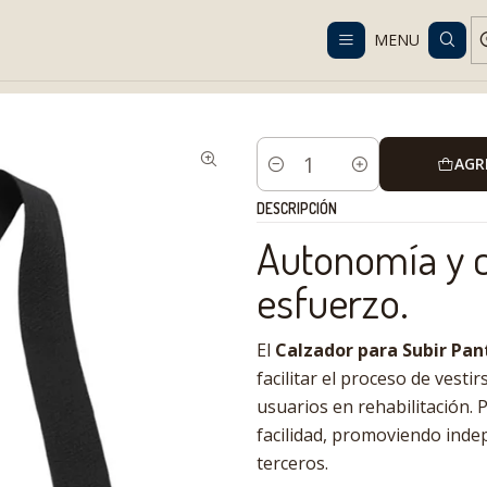
Despacho gratis en RM desde $100.000. Revisa las condiciones.
MENU
talog
Technical Solutions
Daily Life
Dressing Help
Calzador de 
AGR
Cantidad
DESCRIPCIÓN
Autonomía y c
esfuerzo.
El
Calzador para Subir Pan
facilitar el proceso de vest
usuarios en rehabilitación. 
facilidad, promoviendo inde
terceros.