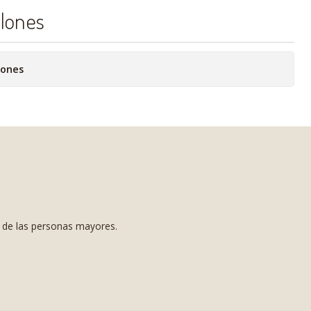
alones
iones
s de las personas mayores.