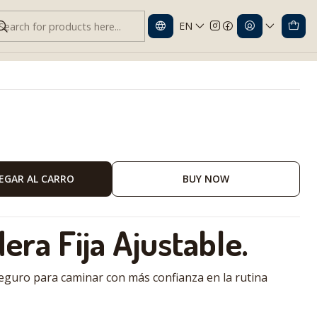
EN
le | Mayor Estabilidad.
EGAR AL CARRO
BUY NOW
era Fija Ajustable.
eguro para caminar con más confianza en la rutina