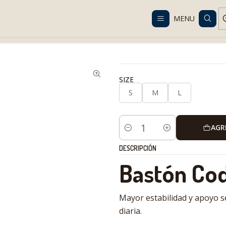
Despacho gratis en RM desde $100.000. Revisa las condiciones.
MENU
ical Solutions
Mobility
Walking sticks
Bastón Codera Fija Ajustab
SIZE
S
M
L
AGR
Cantidad
DESCRIPCIÓN
Bastón Cod
Mayor estabilidad y apoyo s
diaria.