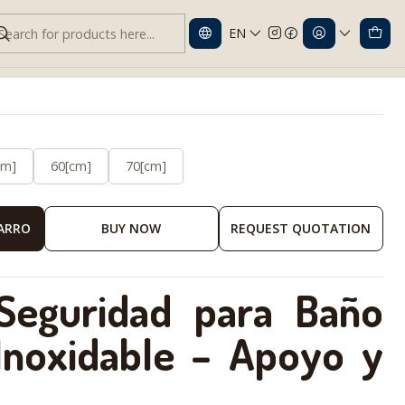
EN
Inoxidable Antideslizante
cm]
60[cm]
70[cm]
CARRO
BUY NOW
REQUEST QUOTATION
Seguridad para Baño
Inoxidable – Apoyo y