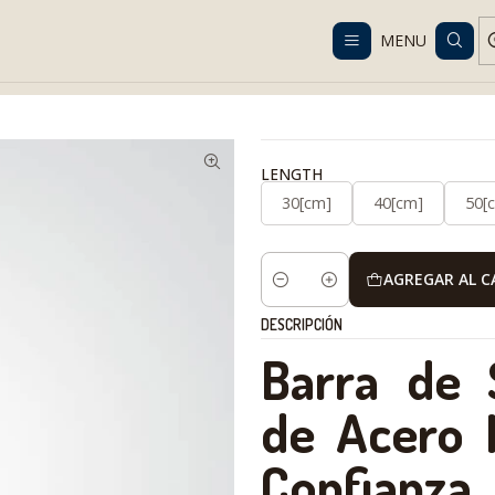
Despacho gratis en RM desde $100.000. Revisa las condiciones.
MENU
 Solutions
Bathroom
Security
Barra de Seguridad Baño | Acero 
LENGTH
30[cm]
40[cm]
50[
AGREGAR AL 
Cantidad
DESCRIPCIÓN
Barra de 
de Acero 
Confianza