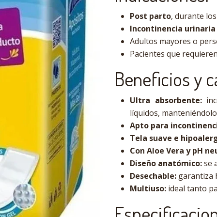
Post parto
, durante los
Incontinencia urinaria
Adultos mayores o pers
Pacientes que requiere
Beneficios y c
Ultra absorbente:
inc
líquidos, manteniéndolos
Apto para incontinenc
Tela suave e hipoaler
Con Aloe Vera y pH ne
Diseño anatómico:
se 
Desechable:
garantiza h
Multiuso:
ideal tanto p
Especificacio