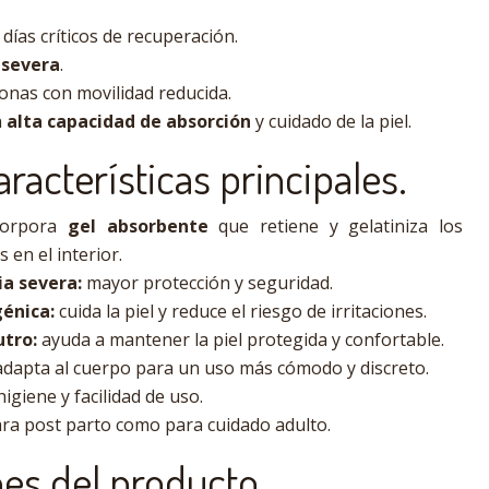
 días críticos de recuperación.
 severa
.
onas con movilidad reducida.
n
alta capacidad de absorción
y cuidado de la piel.
aracterísticas principales.
orpora
gel absorbente
que retiene y gelatiniza los
 en el interior.
ia severa:
mayor protección y seguridad.
génica:
cuida la piel y reduce el riesgo de irritaciones.
utro:
ayuda a mantener la piel protegida y confortable.
adapta al cuerpo para un uso más cómodo y discreto.
igiene y facilidad de uso.
ara post parto como para cuidado adulto.
nes del producto.