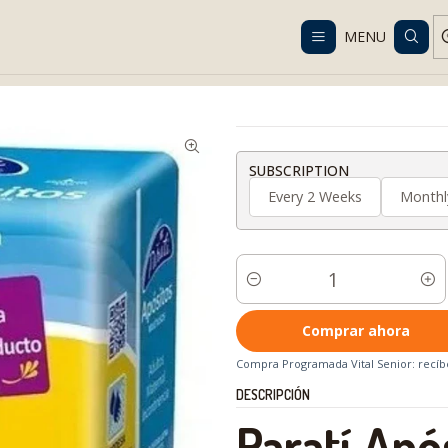
Despacho gratis en RM desde $100.000. Revisa las condiciones.
MENU
rogramada
Cuidado Personal e Higiene
Apósitos
Apósito Paratí 
SUBSCRIPTION
Every 2 Weeks
Monthl
Cantidad
Comprar ahora
Compra Programada Vital Senior: recíbe
DESCRIPCIÓN
Paratí Apó