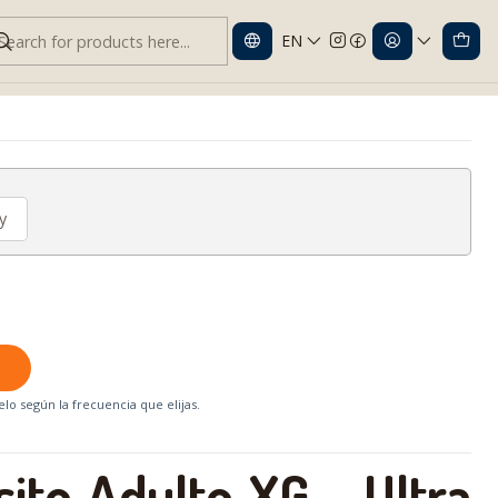
EN
Adulto XG | Ultra Absorbente
y
lo según la frecuencia que elijas.
sito Adulto XG – Ultra