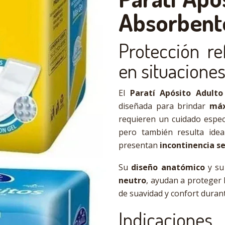
Absorbent
Protección re
en situaciones
El
Paratí Apósito Adult
diseñada para brindar
máx
requieren un cuidado espec
pero también resulta ide
presentan
incontinencia s
Su
diseño anatómico
y s
neutro
, ayudan a proteger 
de suavidad y confort duran
Indicaciones.