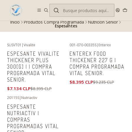
Despacho gratis en RM desde $100.000. Revisa las condiciones.
Inicio
Productos Compra Programada
Nutrición Senior
Espesantes
SUSVT01
|
Vivalite
001-070-00335S
|
Enterex
-15%
OFF
-9%
OFF
ESPESANTE VIVALITE
ENTEREX FOOD
THICKENER PLUS
THICKENER 227 G |
300[G] | | COMPRA
COMPRA PROGRAMADA
PROGRAMADA VITAL
VITAL SENIOR.
SENIOR.
$8.395 CLP
$9.235 CLP
$7.134 CLP
$8.395 CLP
20115S
|
Nutriactiv
-19%
OFF
ESPESANTE
NUTRIACTIV |
COMPRAS
PROGRAMADAS VITAL