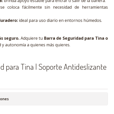
a:
brinda apoyo estable para entrar o salir de la bañera.
e coloca fácilmente sin necesidad de herramientas
duradero:
ideal para uso diario en entornos húmedos.
s seguro.
Adquiere tu
Barra de Seguridad para Tina o
d y autonomía a quienes más quieres.
d para Tina | Soporte Antideslizante
iones