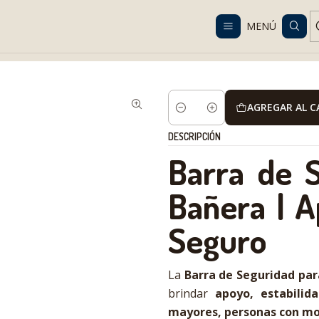
Despacho gratis en RM desde $100.000. Revisa las condiciones.
MENÚ
nicas
Baño
Seguridad en baño
Barra de Seguridad para Tina | 
AGREGAR AL 
Cantidad
DESCRIPCIÓN
Barra de S
Bañera | A
Seguro
La
Barra de Seguridad par
brindar
apoyo, estabilid
mayores, personas con mov