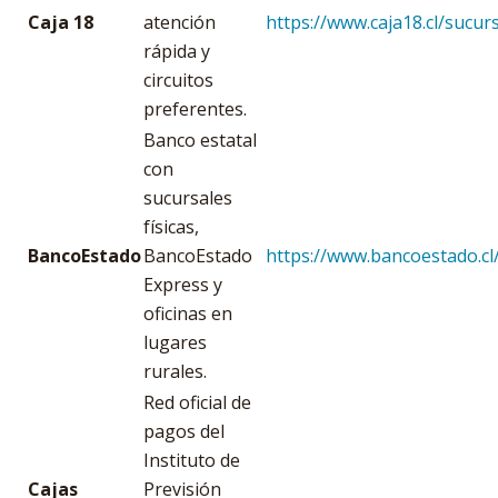
Caja 18
atención
https://www.caja18.cl/sucur
rápida y
circuitos
preferentes.
Banco estatal
con
sucursales
físicas,
BancoEstado
BancoEstado
https://www.bancoestado.cl
Express y
oficinas en
lugares
rurales.
Red oficial de
pagos del
Instituto de
Cajas
Previsión