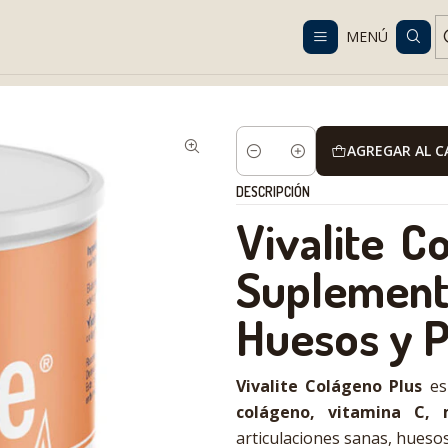
Despacho gratis en RM desde $100.000. Revisa las condiciones.
MENÚ
enior
Módulos nutricionales
Vivalite Colágeno Plus 405[g] | Supl
AGREGAR AL 
Cantidad
DESCRIPCIÓN
Vivalite C
Suplemento
Huesos y P
Vivalite Colágeno Plus
es
colágeno, vitamina C, 
articulaciones sanas, huesos