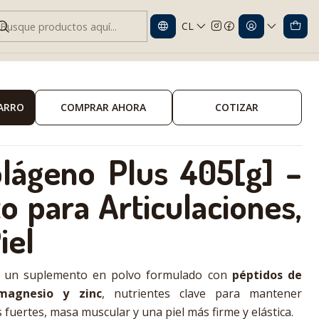
CL
emento Articulaciones y Piel
CARRO
COMPRAR AHORA
COTIZAR
olágeno Plus 405[g] –
 para Articulaciones,
iel
 un suplemento en polvo formulado con
péptidos de
magnesio y zinc
, nutrientes clave para mantener
 fuertes, masa muscular y una piel más firme y elástica.