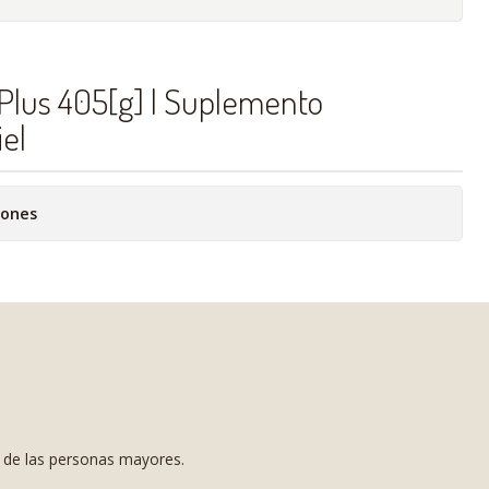
 Plus 405[g] | Suplemento
iel
iones
s de las personas mayores.