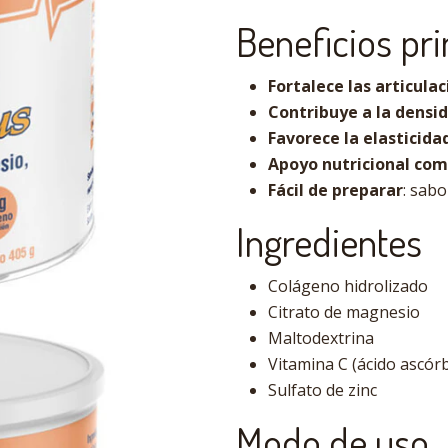
Beneficios pri
Fortalece las articula
Contribuye a la densi
Favorece la elasticidad
Apoyo nutricional co
Fácil de preparar
: sab
Ingredientes
Colágeno hidrolizado
Citrato de magnesio
Maltodextrina
Vitamina C (ácido ascórb
Sulfato de zinc
Modo de uso