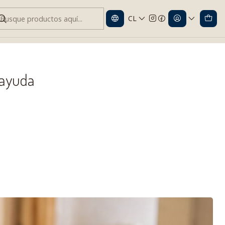
CL
da
 ayuda