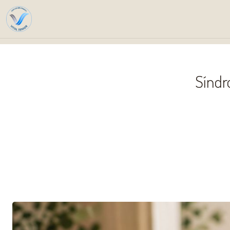
In
Síndr