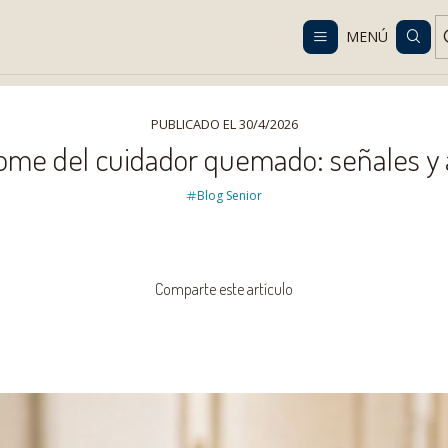
Despacho gratis en RM desde $100.000. Revisa las condiciones.
MENÚ
icio
Blog Senior
Síndrome del cuidador quemado: señales y ayu
PUBLICADO EL 30/4/2026
ome del cuidador quemado: señales y
Blog Senior
Comparte este artículo