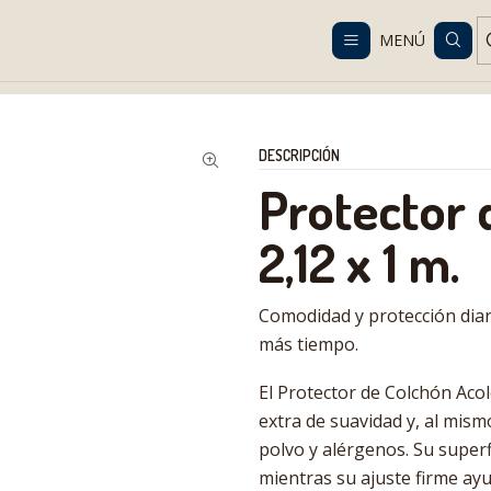
Despacho gratis en RM desde $100.000. Revisa las condiciones.
MENÚ
les
Cubrecolchones impermeables
Protector de Colchón Acolcha
DESCRIPCIÓN
Protector 
2,12 x 1 m.
Comodidad y protección diar
más tiempo.
El Protector de Colchón Aco
extra de suavidad y, al mism
polvo y alérgenos. Su superf
mientras su ajuste firme ay