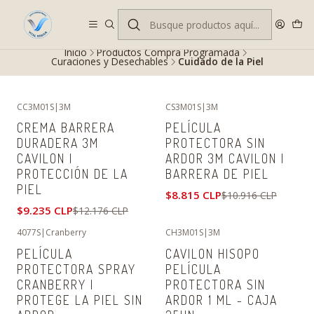
Despacho gratis en RM desde $100.000. Revisa las condiciones.
Inicio
Productos Compra Programada
Curaciones y Desechables
Cuidado de la Piel
CC3M01S
|
3M
CS3M01S
|
3M
-24%
OFF
-19%
OFF
CREMA BARRERA
PELÍCULA
DURADERA 3M
PROTECTORA SIN
CAVILON |
ARDOR 3M CAVILON |
PROTECCIÓN DE LA
BARRERA DE PIEL
PIEL
$8.815 CLP
$10.916 CLP
$9.235 CLP
$12.176 CLP
4077S
|
Cranberry
CH3M01S
|
3M
-9%
OFF
-10%
OFF
PELÍCULA
CAVILON HISOPO
PROTECTORA SPRAY
PELÍCULA
CRANBERRY |
PROTECTORA SIN
PROTEGE LA PIEL SIN
ARDOR 1 ML - CAJA