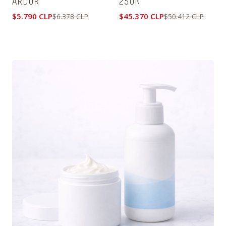
ARDOR
25UN
$5.790 CLP
$45.370 CLP
$6.378 CLP
$50.412 CLP