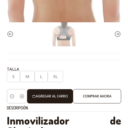
TALLA
S
M
L
XL
AGREGAR AL CARRO
COMPRAR AHORA
Cantidad
DESCRIPCIÓN
Inmovilizador de