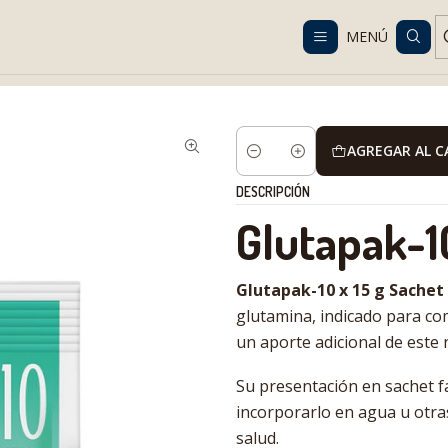
Despacho gratis en RM desde $100.000. Revisa las condiciones.
MENÚ
logo
Nutrición senior
Complementos nutricionales
Glutapak-10 x
AGREGAR AL 
Cantidad
DESCRIPCIÓN
Glutapak-1
Glutapak-10 x 15 g Sachet
glutamina, indicado para c
un aporte adicional de este 
Su presentación en sachet fa
incorporarlo en agua u otra
salud.