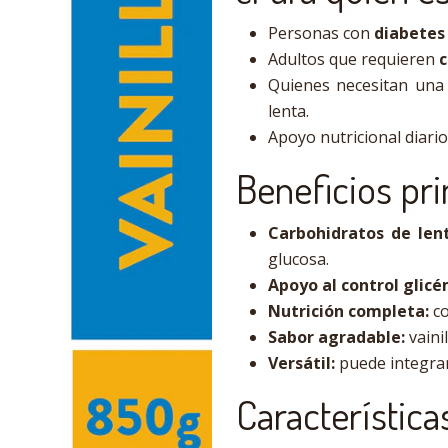
Personas con
diabetes
Adultos que requieren
c
Quienes necesitan un
lenta.
Apoyo nutricional diari
Beneficios pri
Carbohidratos de lent
glucosa.
Apoyo al control glicé
Nutrición completa:
co
Sabor agradable:
vainil
Versátil:
puede integrar
Característica