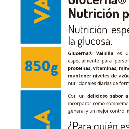
Nutrición 
Nutrición espe
la glucosa.
Glucerna® Vainilla
es un
especialmente para pers
proteínas, vitaminas, min
mantener niveles de azúc
nutricionales diarias de for
Con un
delicioso sabor a 
incorporar como complement
general y un mejor control 
¿Para quién 