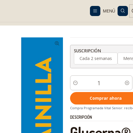
Despacho gratis en RM desde $100.000. Revisa las condiciones.
MENÚ
mada
Nutrición Senior
Suplementos Nutricionales
Glucerna Vainill
SUSCRIPCIÓN
Cada 2 semanas
Mens
Cantidad
Comprar ahora
Compra Programada Vital Senior: recíbe
DESCRIPCIÓN
Glucerna®