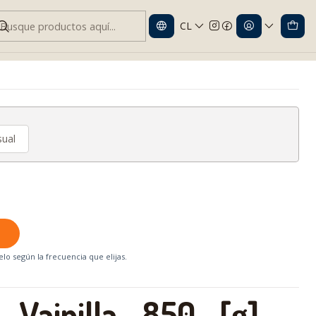
CL
a 850 g | Nutrición para Diabetes
ual
lo según la frecuencia que elijas.
 Vainilla 850 [g] –