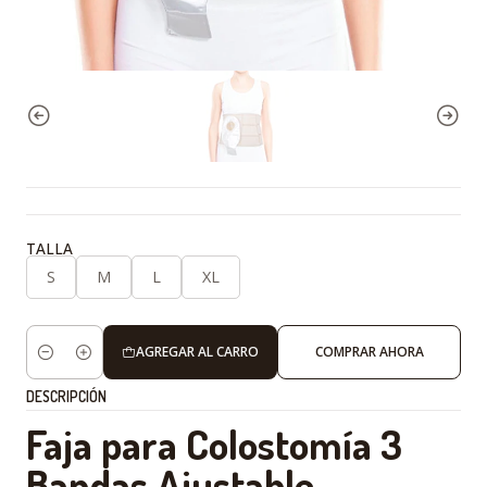
TALLA
S
M
L
XL
AGREGAR AL CARRO
COMPRAR AHORA
Cantidad
DESCRIPCIÓN
Faja para Colostomía 3
Bandas Ajustable