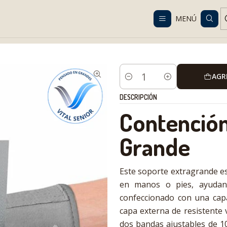
Despacho gratis en RM desde $100.000. Revisa las condiciones.
MENÚ
go
Cuidados especiales
Contenciones
Contención de Mano y Pie
AGR
Cantidad
DESCRIPCIÓN
Contención
Grande
Este soporte extragrande e
en manos o pies, ayudand
confeccionado con una cap
capa externa de resistente v
dos bandas ajustables de 1