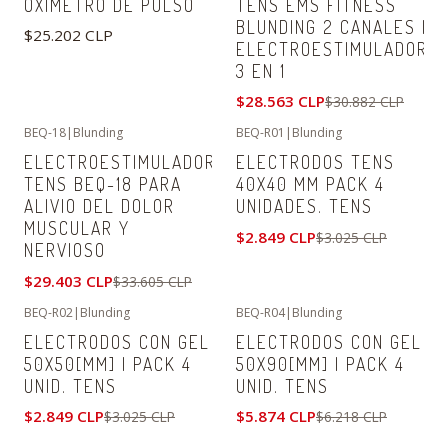
OXÍMETRO DE PULSO
TENS EMS FITNESS
BLUNDING 2 CANALES |
$25.202 CLP
ELECTROESTIMULADOR
3 EN 1
$28.563 CLP
$30.882 CLP
BEQ-18
|
Blunding
BEQ-R01
|
Blunding
-13%
OFF
-6%
OFF
ELECTROESTIMULADOR
ELECTRODOS TENS
TENS BEQ-18 PARA
40X40 MM PACK 4
ALIVIO DEL DOLOR
UNIDADES. TENS
MUSCULAR Y
$2.849 CLP
$3.025 CLP
NERVIOSO
$29.403 CLP
$33.605 CLP
BEQ-R02
|
Blunding
BEQ-R04
|
Blunding
-6%
OFF
-6%
OFF
ELECTRODOS CON GEL
ELECTRODOS CON GEL
50X50[MM] | PACK 4
50X90[MM] | PACK 4
UNID. TENS
UNID. TENS
$2.849 CLP
$5.874 CLP
$3.025 CLP
$6.218 CLP