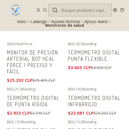
Despacho gratis en RM desde $100.000. Revisa las condiciones.
Inicio
Catálogo
Ayudas técnicas
Apoyo diario
Monitoreo de salud
284
|
Heal Force
BEQ-02
|
Blunding
-14%
OFF
-11%
OFF
MONITOR DE PRESIÓN
TERMOMETRO DIGITAL
ARTERIAL B07 HEAL
PUNTA FLEXIBLE
FORCE | PRECISO Y
$3.605 CLP
$4.050 CLP
FÁCIL
$25.202 CLP
$29.403 CLP
BEQ-21
|
Blunding
BEQ-10
|
Blunding
-8%
OFF
-10%
OFF
TERMÓMETRO DIGITAL
TERMÓMETRO DIGITAL
DE PUNTA RÍGIDA
INFRARROJO
$2.933 CLP
$22.681 CLP
$3.190 CLP
$25.202 CLP
BEQ-13
|
Blunding
BEQ-15
|
Blunding
-8%
OFF