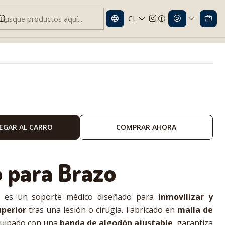
CL
movilización y soporte cómodo
EGAR AL CARRO
COMPRAR AHORA
o para Brazo
o
es un soporte médico diseñado para
inmovilizar y
uperior
tras una lesión o cirugía. Fabricado en
malla de
uipado con una
banda de algodón ajustable
, garantiza