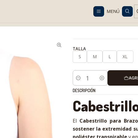
Despacho gratis en RM desde $100.000. Revisa las condiciones.
MENÚ
rehabilitación
Brazo, codo y hombro
Cabestrillo para Brazo | In
TALLA
S
M
L
XL
AGR
Cantidad
DESCRIPCIÓN
Cabestrill
El
Cabestrillo para Braz
sostener la extremidad s
poliéster transpirable
y eq