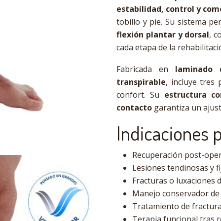
estabilidad, control y co
tobillo y pie. Su sistema p
flexión plantar y dorsal
, c
cada etapa de la rehabilitaci
Fabricada en
laminado 
transpirable
, incluye tres
confort. Su
estructura c
contacto
garantiza un ajust
Indicaciones p
Recuperación post-opera
Lesiones tendinosas y f
Fracturas o luxaciones de
Manejo conservador de 
Tratamiento de fractura
Terapia funcional tras r