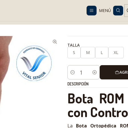
Despacho gratis en RM desde $100.000. Revisa las condiciones.
MENÚ
dia y rehabilitación
Tobillo
Bota ROM Ortopédica Ajustable con
TALLA
S
M
L
XL
AGR
Cantidad
DESCRIPCIÓN
Bota ROM 
con Contro
La
Bota Ortopédica RO