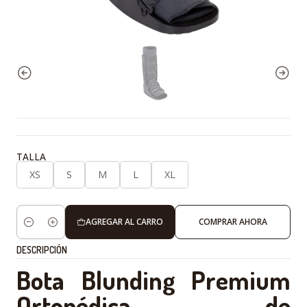
TALLA
XS
S
M
L
XL
AGREGAR AL CARRO
COMPRAR AHORA
Cantidad
DESCRIPCIÓN
Bota Blunding Premium
Ortopédica de