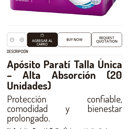
REQUEST
BUY NOW
AGREGAR AL
QUOTATION
Cantidad
CARRO
DESCRIPCIÓN
Apósito Paratí Talla Única
– Alta Absorción (20
Unidades)
Protección confiable,
comodidad y bienestar
prolongado.